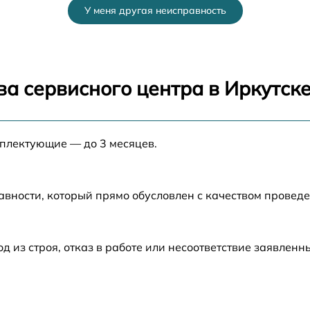
У меня другая неисправность
от 80 мин
от 80 мин
а сервисного центра в Иркутск
6
от 60 мин
мплектующие — до 3 месяцев.
от 30 мин
от 70 мин
авности, который прямо обусловлен с качеством провед
от 50 мин
из строя, отказ в работе или несоответствие заявлен
от 60 мин
от 60 мин