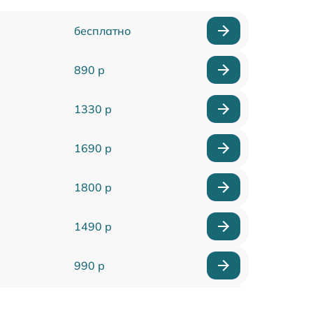
бесплатно
890 р
1330 р
1690 р
1800 р
1490 р
990 р
990 р