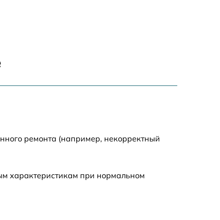
2600 р
1645 р
е
1290 р
995 р
1550 р
енного ремонта (например, некорректный
1160 р
ным характеристикам при нормальном
2050 р
1600 р