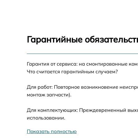
Замена северного моста Honor 14 HGEW56
Замена экрана Honor 14 HGEW56
Гарантийные обязательств
Замена шлейфа матрицы Honor 14 HGEW5
Гарантия от сервиса: на смонтированные ко
Замена термопасты Honor 14 HGEW56
Что считается гарантийным случаем?
Замена системы охлаждения Honor 14
HGEW56
Для работ: Повторное возникновение неиспр
монтаж запчасти).
Замена оперативной памяти Honor 14
HGEW56
Для комплектующих: Преждевременный выход 
Замена микрофона Honor 14 HGEW56
использовании.
Показать полностью
Замена звуковой карты Honor 14 HGEW56