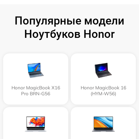
Популярные модели
Ноутбуков Honor
Honor MagicBook X16
Honor MagicBook 16
Pro BRN-G56
(HYM-W56)