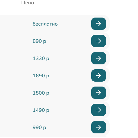
Цена
бесплатно
890 р
1330 р
1690 р
1800 р
1490 р
990 р