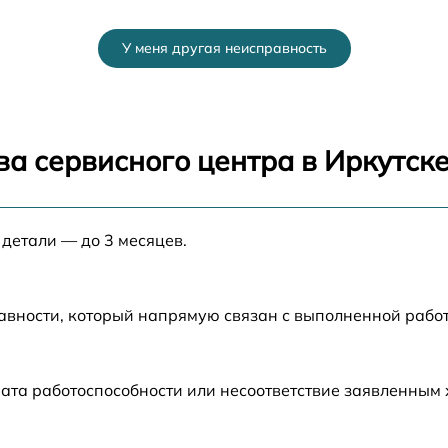
от 70 мин
У меня другая неисправность
0
от 80 мин
от 80 мин
а сервисного центра в Иркутск
0
от 60 мин
 детали — до 3 месяцев.
от 30 мин
от 70 мин
авности, который напрямую связан с выполненной рабо
от 50 мин
ата работоспособности или несоответствие заявленным
от 60 мин