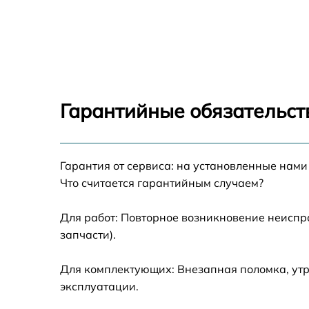
Восстановление данных Honor Hunter V700
Замена северного моста Honor Hunter V70
Замена экрана Honor Hunter V700
Гарантийные обязательств
Замена шлейфа матрицы Honor Hunter V70
Гарантия от сервиса: на установленные нами
Замена термопасты Honor Hunter V700
Что считается гарантийным случаем?
Замена системы охлаждения Honor Hunter
V700
Для работ: Повторное возникновение неиспр
запчасти).
Замена оперативной памяти Honor Hunter
V700
Для комплектующих: Внезапная поломка, утр
Замена микрофона Honor Hunter V700
эксплуатации.