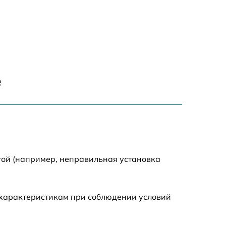
990 р
2600 р
1645 р
е
1290 р
995 р
1550 р
той (например, неправильная установка
1160 р
 характеристикам при соблюдении условий
2050 р