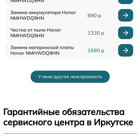
NMHWDQ9HN
Замена аккумулятора Honor
890 р
NMHWDQ9HN
Чистка от пыли Honor
1330 р
NMHWDQ9HN
Замена материнской платы
1690 р
Honor NMHWDQ9HN
У меня другая неисправность
Гарантийные обязательства
сервисного центра в Иркутске