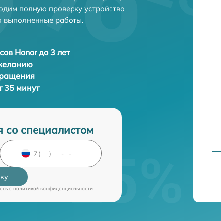
одим полную проверку устройства
а выполненные работы.
сов Honor до 3 лет
 желанию
бращения
т 35 минут
я со специалистом
вку
есь c
политикой конфиденциальности