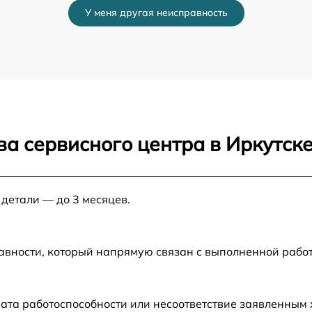
У меня другая неисправность
от 60 мин
r
от 60 мин
от 60 мин
а сервисного центра в Иркутск
от 60 мин
от 60 мин
 детали — до 3 месяцев.
авности, который напрямую связан с выполненной рабо
ата работоспособности или несоответствие заявленным