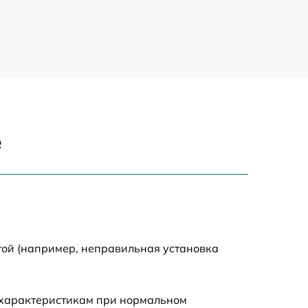
1400 р
1200 р
1200 р
е
1500 р
2000 р
той (например, неправильная установка
 характеристикам при нормальном