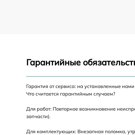
Замена экрана смарт-часов Honor
Замена шлейфа матрицы смарт-часов Hono
Замена микрофона смарт-часов Honor
Гарантийные обязательств
Замена кнопки включения watch Honor
Замена Bluetooth watch Honor
Гарантия от сервиса: на установленные нами
Что считается гарантийным случаем?
Для работ: Повторное возникновение неиспр
запчасти).
Для комплектующих: Внезапная поломка, утр