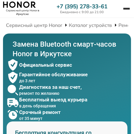
+7 (395) 278-33-61
Сервисный центр Honor
в
Ежедневно с 9:00 до 21:00
Иркутске
Сервисный центр Honor
Каталог устройств
Ремон
Замена Bluetooth смарт-часов
Honor в Иркутске
Официальный сервис
Гарантийное обслуживание
до 3 лет
Диагностика за наш счет,
ремонт по желанию
Бесплатный выезд курьера
в день обращения
Срочный ремонт
от 35 минут
Бесплатная консультация со