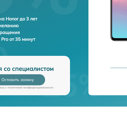
а Honor до 3 лет
 желанию
бращения
 Pro от 35 минут
я со специалистом
Оставить заявку
есь c
политикой конфиденциальности