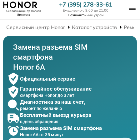
+7 (395) 278-33-61
Ежедневно с 9:00 до 21:00
Сервисный центр Honor
в
Иркутске
Позвонить
мне утром
Сервисный центр Honor
Каталог устройств
Ремон
Замена разъема SIM
смартфона
Honor 6A
Официальный сервис
Гарантийное обслуживание
смартфона Honor до 3 лет
Диагностика за наш счет,
ремонт по желанию
Бесплатный выезд курьера
в день обращения
Замена разъема SIM смартфона
Honor 6A от 35 минут