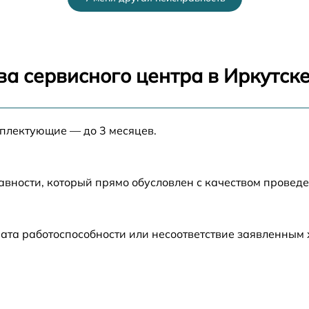
от 25 мин
от 30 мин
а сервисного центра в Иркутск
от 25 мин
мплектующие — до 3 месяцев.
от 30 мин
от 50 мин
авности, который прямо обусловлен с качеством провед
от 45 мин
ата работоспособности или несоответствие заявленным
от 20 мин
от 20 мин