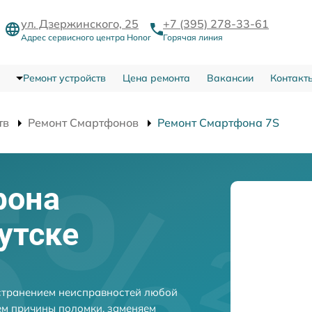
ул. Дзержинского, 25
+7 (395) 278-33-61
Адрес сервисного центра Honor
Горячая линия
Ремонт устройств
Цена ремонта
Вакансии
Контакт
тв
Ремонт Смартфонов
Ремонт Смартфона 7S
фона
утске
устранением неисправностей любой
ем причины поломки, заменяем