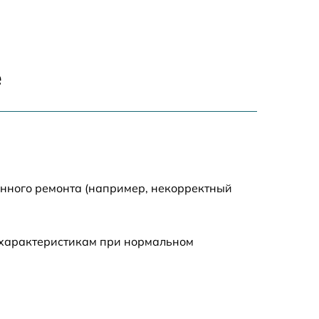
710 р
820 р
е
790 р
1500 р
1190 р
енного ремонта (например, некорректный
960 р
 характеристикам при нормальном
650 р
690 р