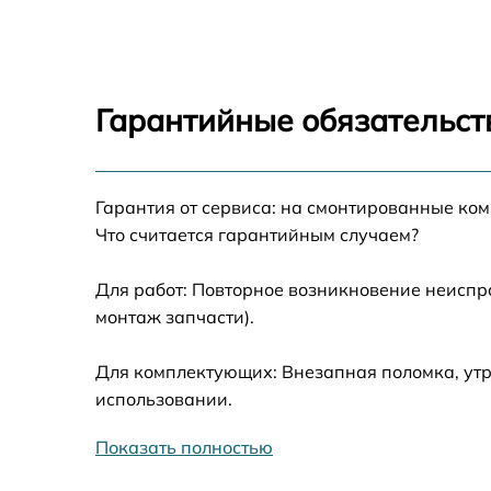
Замена динамиков Honor 7S
Замена задней камеры Honor 7S
Гарантийные обязательств
Замена динамика Honor 7S
Гарантия от сервиса: на смонтированные ко
Замена стекла камеры Honor 7S
Что считается гарантийным случаем?
Замена корпуса Honor 7S
Для работ: Повторное возникновение неиспр
монтаж запчасти).
Восстановление данных Honor 7S
Для комплектующих: Внезапная поломка, утр
Замена микрофона Honor 7S
использовании.
Показать полностью
Замена кнопки включения Honor 7S