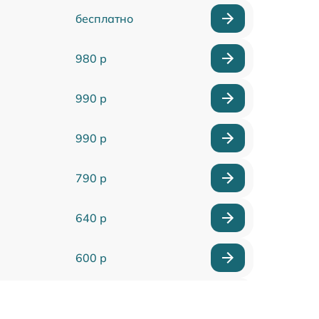
бесплатно
980 р
990 р
990 р
790 р
640 р
600 р
950 р