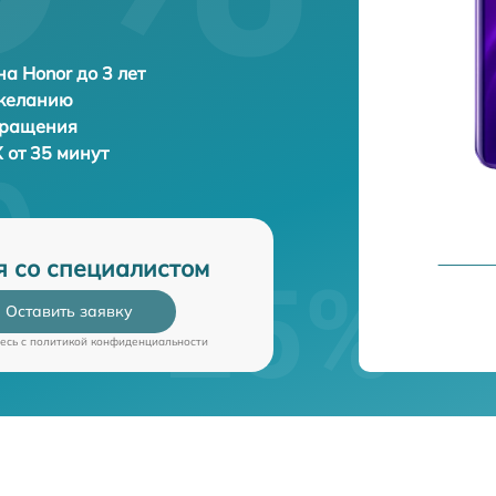
а Honor до 3 лет
 желанию
бращения
 от 35 минут
я со специалистом
Оставить заявку
есь c
политикой конфиденциальности