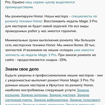
Pro. Однако
наш сервис-центр выделяется
преимуществами
.
Мы ремонтируем Honor. Наши мастера -
специалисты по
ремонту техники Honor
. Восстановить модель Magic 3 Pro
для мастеров не будет новой задачей. На все виды
проведенных работ у нас имеется гарантия.
Минимальные сроки выполнения ремонта. Мы большая
сеть мастерских техники Honor. Мы имеем более 20 тыс.
запчастей. И возможно на наших складах
уже имеется
запчасть на модель Magic 3 Pro
. При заказе ремонта на
сайте - предоставляется скидка -25%.
Знаем свое дело
Будьте уверены в профессионализме наших мастеров - они
с уверенностью выполнят ремонт Honor Magic 3 Pro. По
данным наших мастеров в Иркутске по ремонту Honor,
наиболее востребованы следующие услуги:
Замена
разъема
,
Замена антенны
,
Замена дисплея
,
Замена
системной платы
,
Замена вибромотора
,
Замена голосового
динамика
,
Замена кнопок громкости
,
Замена передней