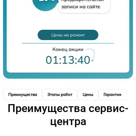
записи на сайте
Цены на ремонт
Конец акции
01:13:39
Преимущества
Этапы работ
Цены
Гарантия
М
Преимущества сервис-
центра