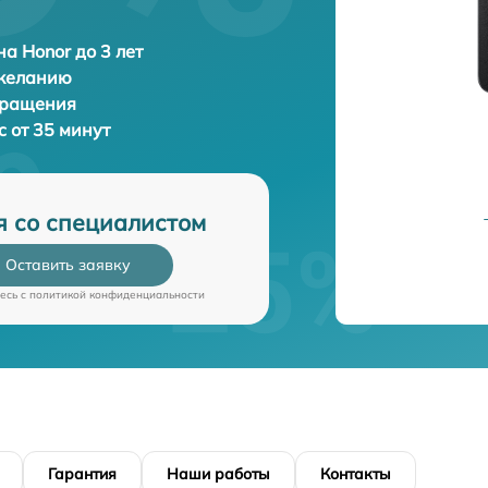
а Honor до 3 лет
 желанию
бращения
c от 35 минут
я со специалистом
Оставить заявку
есь c
политикой конфиденциальности
Гарантия
Наши работы
Контакты