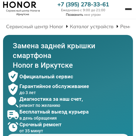
+7 (395) 278-33-61
Ежедневно с 9:00 до 21:00
Сервисный центр Honor
в
Иркутске
Позвонить
мне утром
Сервисный центр Honor
Каталог устройств
Ремон
Замена задней крышки
смартфона
Honor в Иркутске
Официальный сервис
Гарантийное обслуживание
до 3 лет
Диагностика за наш счет,
ремонт по желанию
Бесплатный выезд курьера
в день обращения
Срочный ремонт
от 35 минут